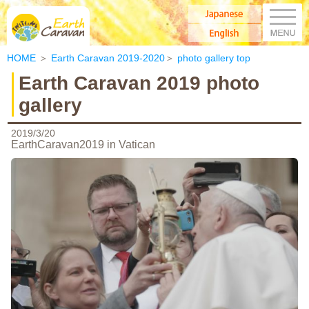
M
Japanese
Earth Caravan：アースキャラバン
English
HOME
＞
Earth Caravan 2019-2020
＞
photo gallery top
Earth Caravan 2019 photo
gallery
2019/3/20
EarthCaravan2019 in Vatican