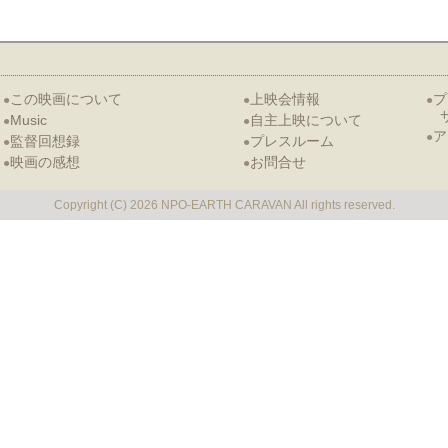
この映画について
上映会情報
プ
●
●
●
Music
自主上映について
●
●
ア
●
監督回想録
プレスルーム
●
●
映画の感想
お問合せ
●
●
Copyright (C)
2026 NPO-EARTH CARAVAN All rights reserved.