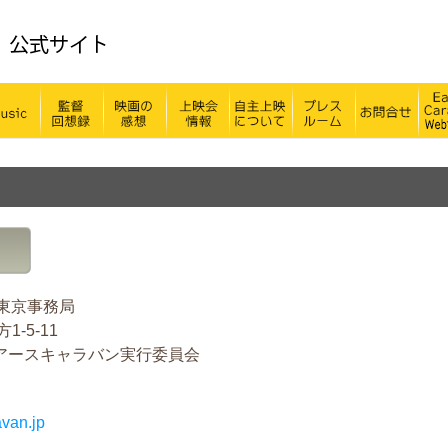
Be Free! 原爆の残り火をパレスチナ
Music
映画について
監督回想録
映画の感想
上映会情報
自主上映について
プレスルーム
お問合
京事務局
1-5-11
アースキャラバン実行委員会
van.jp