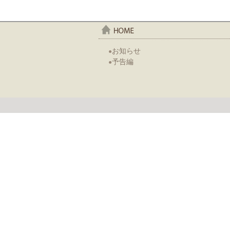
home
お知らせ
●
予告編
●